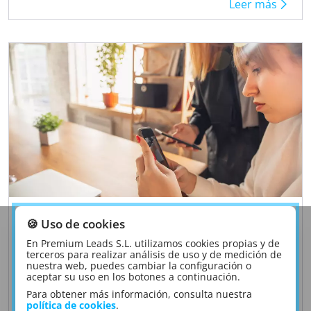
Leer más
4/7
🍪 Uso de cookies
Comisiones por transferencias
En Premium Leads S.L. utilizamos cookies propias y de
terceros para realizar análisis de uso y de medición de
bancarias ¿Cuánto cuestan los
nuestra web, puedes cambiar la configuración o
aceptar su uso en los botones a continuación.
envíos internacionales o
Para obtener más información, consulta nuestra
inmediatos?
política de cookies
.