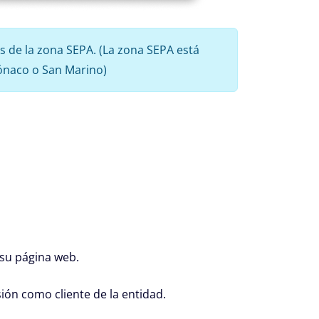
s de la zona SEPA. (La zona SEPA está
ónaco o San Marino)
su página web.
sión como cliente de la entidad.