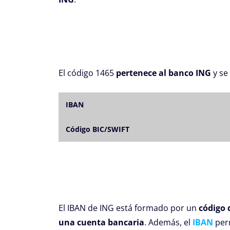
El código 1465
pertenece al banco ING
y se
IBAN
Código BIC/SWIFT
El IBAN de ING está formado por un
código 
una cuenta bancaria
. Además, el
IBAN
perm