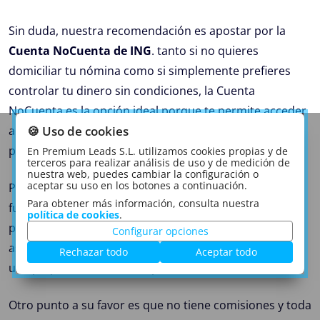
Sin duda, nuestra recomendación es apostar por la
Cuenta NoCuenta de ING
. tanto si no quieres
domiciliar tu nómina como si simplemente prefieres
controlar tu dinero sin condiciones, la Cuenta
NoCuenta es la opción ideal porque te permite acceder
🍪 Uso de cookies
a una cuenta una cuenta sencilla, sin ataduras y
pensada para el día a día.
En Premium Leads S.L. utilizamos cookies propias y de
terceros para realizar análisis de uso y de medición de
nuestra web, puedes cambiar la configuración o
aceptar su uso en los botones a continuación.
Precisamente esa flexibilidad es uno de sus puntos
Para obtener más información, consulta nuestra
fuertes: al no exigir ingresos mínimos ni vinculaciones
política de cookies
.
puedes usarla con total libertad yaAdemás, está
Configurar opciones
asociada a la Cuenta NARANJA, que te permite obtener
Rechazar todo
Aceptar todo
una pequeña rentabilidad por tus ahorros.
Otro punto a su favor es que no tiene comisiones y toda