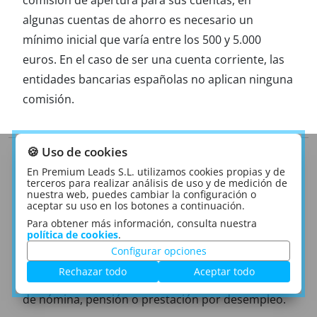
algunas cuentas de ahorro es necesario un
mínimo inicial que varía entre los 500 y 5.000
euros. En el caso de ser una cuenta corriente, las
entidades bancarias españolas no aplican ninguna
comisión.
🍪 Uso de cookies
¿Con cuánto dinero puedo abrir una
cuenta bancaria?
En Premium Leads S.L. utilizamos cookies propias y de
terceros para realizar análisis de uso y de medición de
nuestra web, puedes cambiar la configuración o
aceptar su uso en los botones a continuación.
No existe un mínimo obligatorio para abrir una
Para obtener más información, consulta nuestra
política de cookies
.
cuenta. De todas formas, los bancos suelen exigir
Configurar opciones
un mínimo de ingresos mensuales de entre 500 y
Rechazar todo
Aceptar todo
1000 euros. Estos ingresos pueden ser en forma
de nómina, pensión o prestación por desempleo.